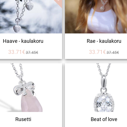
Haave - kaulakoru
Rae - kaulakoru
33.71€
33.71€
37.45€
37.45€
Rusetti
Beat of love