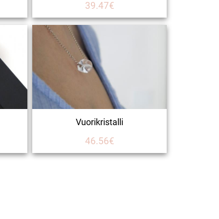
39.47€
Vuorikristalli
46.56€