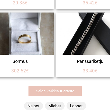
29.35€
35.42€
Sormus
Panssariketju
302.62€
33.40€
Selaa kaikkia tuotteita
Naiset
Miehet
Lapset