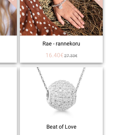
Rae - rannekoru
16.40€
27.33€
Beat of Love