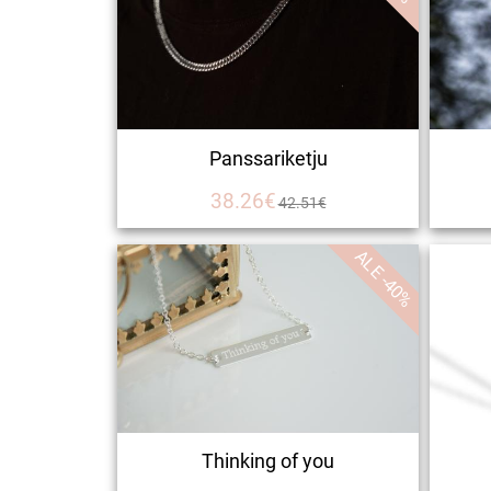
Panssariketju
38.26€
42.51€
ALE -40%
Thinking of you