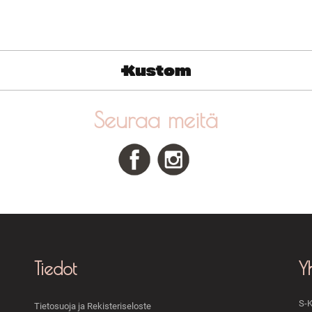
Seuraa meitä
Tiedot
Y
S-K
Tietosuoja ja Rekisteriseloste