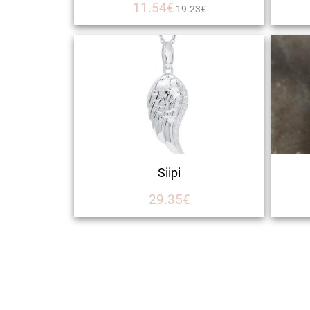
11.54€
19.23€
Siipi
29.35€