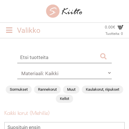
0.00€
Toggle
Valikko
Tuotteita:
0
navigation
ETUSIVU
KORUT
YHTEYSTIEDOT
TOIMITUSEHDOT
Sormukset
Rannekorut
Muut
Kaulakorut, riipukset
KIRJAUDU SISÄÄN
Kellot
Kaikki korut (Miehille)