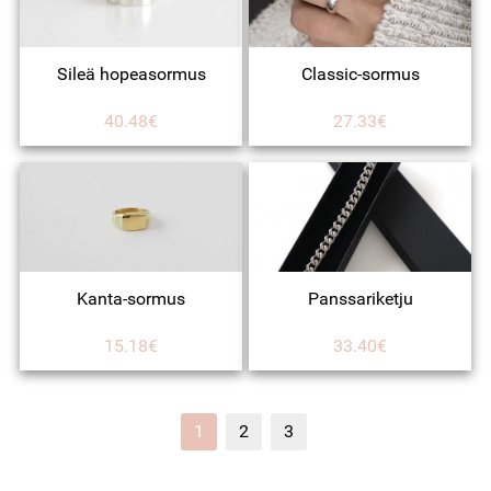
Sileä hopeasormus
Classic-sormus
40.48€
27.33€
Kanta-sormus
Panssariketju
15.18€
33.40€
1
2
3