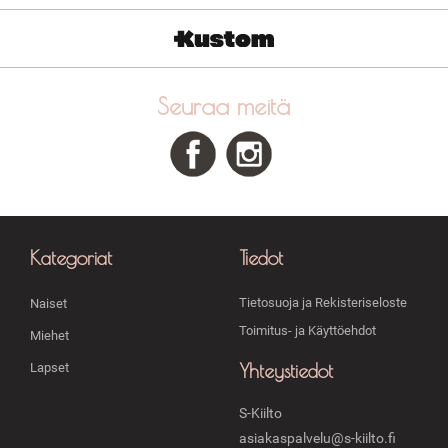
Seuraa meitä
Kategoriat
Tiedot
Tietosuoja ja Rekisteriseloste
Naiset
Toimitus- ja Käyttöehdot
Miehet
Yhteystiedot
Lapset
S-Kiilto
asiakaspalvelu@s-kiilto.fi