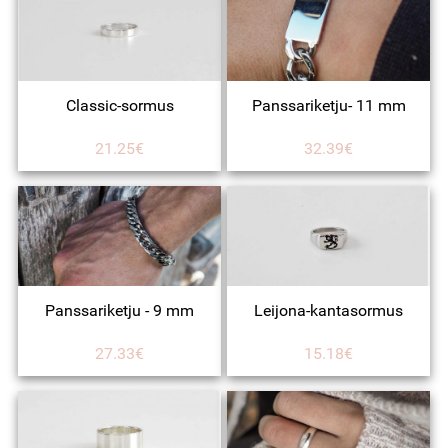
Classic-sormus
Panssariketju- 11 mm
21.25€
32.39€
Panssariketju - 9 mm
Leijona-kantasormus
27.33€
15.18€