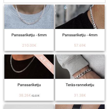
Panssariketju - 6mm
Panssariketju - 4mm
210.00€
57.69€
ALE -10%
Panssariketju
Teräs-ranneketju
38.26€
31.38€
42.51€