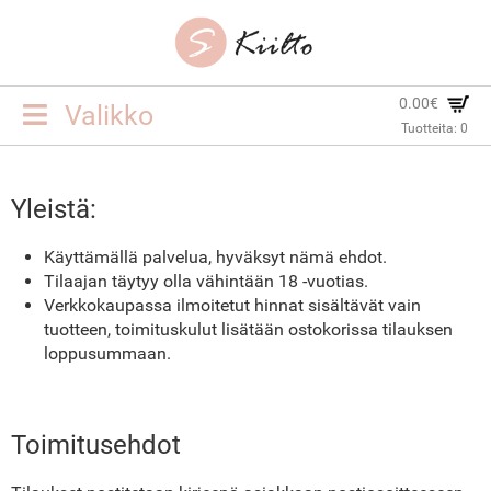
0.00€
Toggle
Valikko
Tuotteita:
0
navigation
ETUSIVU
Yleistä:
KORUT
Käyttämällä palvelua, hyväksyt nämä ehdot.
YHTEYSTIEDOT
Tilaajan täytyy olla vähintään 18 -vuotias.
Verkkokaupassa ilmoitetut hinnat sisältävät vain
TOIMITUSEHDOT
tuotteen, toimituskulut lisätään ostokorissa tilauksen
loppusummaan.
KIRJAUDU SISÄÄN
Toimitusehdot