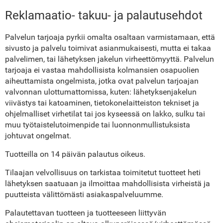
Reklamaatio- takuu- ja palautusehdot
Palvelun tarjoaja pyrkii omalta osaltaan varmistamaan, että
sivusto ja palvelu toimivat asianmukaisesti, mutta ei takaa
palvelimen, tai lähetyksen jakelun virheettömyyttä. Palvelun
tarjoaja ei vastaa mahdollisista kolmansien osapuolien
aiheuttamista ongelmista, jotka ovat palvelun tarjoajan
valvonnan ulottumattomissa, kuten: lähetyksenjakelun
viivästys tai katoaminen, tietokonelaitteiston tekniset ja
ohjelmalliset virhetilat tai jos kyseessä on lakko, sulku tai
muu työtaistelutoimenpide tai luonnonmullistuksista
johtuvat ongelmat.
Tuotteilla on 14 päivän palautus oikeus.
Tilaajan velvollisuus on tarkistaa toimitetut tuotteet heti
lähetyksen saatuaan ja ilmoittaa mahdollisista virheistä ja
puutteista välittömästi asiakaspalveluumme.
Palautettavan tuotteen ja tuotteeseen liittyvän