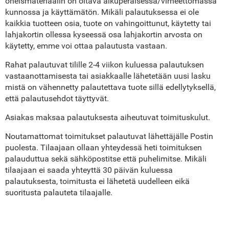
oheismateriaalin on oltava alkuperäisessä/virheettömässä
kunnossa ja käyttämätön. Mikäli palautuksessa ei ole
kaikkia tuotteen osia, tuote on vahingoittunut, käytetty tai
lahjakortin ollessa kyseessä osa lahjakortin arvosta on
käytetty, emme voi ottaa palautusta vastaan.
Rahat palautuvat tilille 2-4 viikon kuluessa palautuksen
vastaanottamisesta tai asiakkaalle lähetetään uusi lasku
mistä on vähennetty palautettava tuote sillä edellytyksellä,
että palautusehdot täyttyvät.
Asiakas maksaa palautuksesta aiheutuvat toimituskulut.
Noutamattomat toimitukset palautuvat lähettäjälle Postin
puolesta. Tilaajaan ollaan yhteydessä heti toimituksen
palauduttua sekä sähköpostitse että puhelimitse. Mikäli
tilaajaan ei saada yhteyttä 30 päivän kuluessa
palautuksesta, toimitusta ei lähetetä uudelleen eikä
suoritusta palauteta tilaajalle.