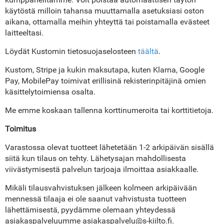
käytöstä milloin tahansa muuttamalla asetuksiasi oston
aikana, ottamalla meihin yhteyttä tai poistamalla evästeet
laitteeltasi.
Löydät Kustomin tietosuojaselosteen
täältä
.
Kustom, Stripe ja kukin maksutapa, kuten Klarna, Google
Pay, MobilePay toimivat erillisinä rekisterinpitäjinä omien
käsittelytoimiensa osalta.
Me emme koskaan tallenna korttinumeroita tai korttitietoja.
Toimitus
Varastossa olevat tuotteet lähetetään 1-2 arkipäivän sisällä
siitä kun tilaus on tehty. Lähetysajan mahdollisesta
viivästymisestä palvelun tarjoaja ilmoittaa asiakkaalle.
Mikäli tilausvahvistuksen jälkeen kolmeen arkipäivään
mennessä tilaaja ei ole saanut vahvistusta tuotteen
lähettämisestä, pyydämme olemaan yhteydessä
asiakaspalveluumme asiakaspalvelu@s-kiilto.fi.