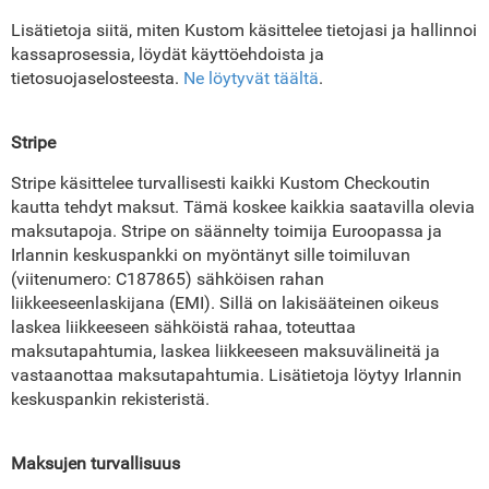
Lisätietoja siitä, miten Kustom käsittelee tietojasi ja hallinnoi
kassaprosessia, löydät käyttöehdoista ja
tietosuojaselosteesta.
Ne löytyvät täältä
.
Stripe
Stripe käsittelee turvallisesti kaikki Kustom Checkoutin
kautta tehdyt maksut. Tämä koskee kaikkia saatavilla olevia
maksutapoja. Stripe on säännelty toimija Euroopassa ja
Irlannin keskuspankki on myöntänyt sille toimiluvan
(viitenumero: C187865) sähköisen rahan
liikkeeseenlaskijana (EMI). Sillä on lakisääteinen oikeus
laskea liikkeeseen sähköistä rahaa, toteuttaa
maksutapahtumia, laskea liikkeeseen maksuvälineitä ja
vastaanottaa maksutapahtumia. Lisätietoja löytyy Irlannin
keskuspankin rekisteristä.
Maksujen turvallisuus