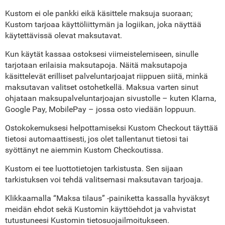
Kustom ei ole pankki eikä käsittele maksuja suoraan;
Kustom tarjoaa käyttöliittymän ja logiikan, joka näyttää
käytettävissä olevat maksutavat.
Kun käytät kassaa ostoksesi viimeistelemiseen, sinulle
tarjotaan erilaisia maksutapoja. Näitä maksutapoja
käsittelevät erilliset palveluntarjoajat riippuen siitä, minkä
maksutavan valitset ostohetkellä. Maksua varten sinut
ohjataan maksupalveluntarjoajan sivustolle – kuten Klarna,
Google Pay, MobilePay – jossa osto viedään loppuun.
Ostokokemuksesi helpottamiseksi Kustom Checkout täyttää
tietosi automaattisesti, jos olet tallentanut tietosi tai
syöttänyt ne aiemmin Kustom Checkoutissa.
Kustom ei tee luottotietojen tarkistusta. Sen sijaan
tarkistuksen voi tehdä valitsemasi maksutavan tarjoaja.
Klikkaamalla “Maksa tilaus” -painiketta kassalla hyväksyt
meidän ehdot sekä Kustomin käyttöehdot ja vahvistat
tutustuneesi Kustomin tietosuojailmoitukseen.