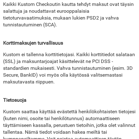
Kaikki Kustom Checkoutin kautta tehdyt maksut ovat täysin
salattuja ja noudattavat eurooppalaisia
tietoturvavaatimuksia, mukaan lukien PSD2 ja vahva
tunnistautuminen (SCA).
Korttimaksujen turvallisuus
Kustom ei tallenna korttitietojasi. Kaikki korttitiedot salataan
(SSL) ja maksuntarjoajat käsittelevät ne PCI DSS -
standardien mukaisesti. Vahva tunnistautuminen (esim. 3D
Secure, BankID) voi myös olla käytössä valitsemastasi
maksutavasta riippuen.
Tietosuoja
Kustom saattaa käyttää evästettä henkilökohtaisten tietojesi
(kuten nimi, osoite tai henkilötunnus) automaattiseen
täyttämiseen kassalla, perustuen tietoihin, jotka olet valinnut
tallentaa. Nämä tiedot voidaan hakea meiltä tai
kumppaneiltamme. Voit poistaa automaattisen täytön