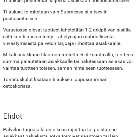
Tilaukset postitetaan kirjeenä asiakkaan postiosoitteeseen.
Tilaukset toimitetaan vain Suomessa sijaitseviin
postiosoitteisiin.
Varastossa olevat tuotteet lähetetään 1-2 arkipäivän sisällä
siitä kun tilaus on tehty. Lähetysajan mahdollisesta
viivästymisestä palvelun tarjoaja ilmoittaa asiakkaalle.
Mikäli asiakkaan tilaamaa tuotetta ei ole saatavilla, tuotteen
summa palautetaan asiakkaalle tai halutessaan asiakas voi
vaihtaa tuotteen toiseen, saman hintaiseen tuotteeseen.
Toimituskulut lisätään tilauksen loppusummaan
ostoskorissa.
Ehdot
Palvelun tarjoajalla on oikeus rajoittaa tai poistaa ne
asiakkaat palvelusta, jotka toimivat sääntöjen tai lain