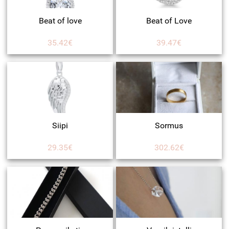
Beat of love
Beat of Love
35.42€
39.47€
Siipi
Sormus
29.35€
302.62€