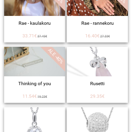
Rae - kaulakoru
Rae - rannekoru
33.71€
16.40€
37.45€
27.33€
ALE -40%
Thinking of you
Rusetti
11.54€
29.35€
19.23€