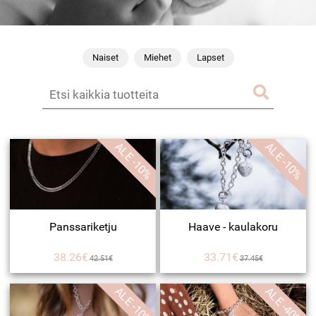
Naiset
Miehet
Lapset
ALE -10%
ALE -10%
Panssariketju
Haave - kaulakoru
38.26€
33.71€
42.51€
37.45€
ALE -10%
ALE -40%