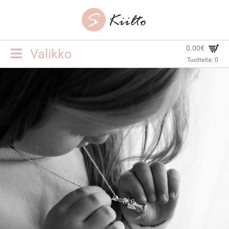
0.00€
Toggle
Valikko
Tuotteita:
0
navigation
ETUSIVU
KORUT
YHTEYSTIEDOT
TOIMITUSEHDOT
KIRJAUDU SISÄÄN