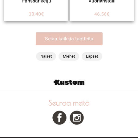
Panssariketju
Vuorikristalli
33.40€
46.56€
Selaa kaikkia tuotteita
Naiset
Miehet
Lapset
Seuraa meitä