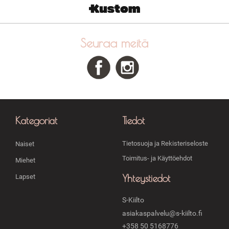
Seuraa meitä
Kategoriat
Tiedot
Tietosuoja ja Rekisteriseloste
Naiset
Toimitus- ja Käyttöehdot
Miehet
Yhteystiedot
Lapset
S-Kiilto
asiakaspalvelu@s-kiilto.fi
+358 50 5168776