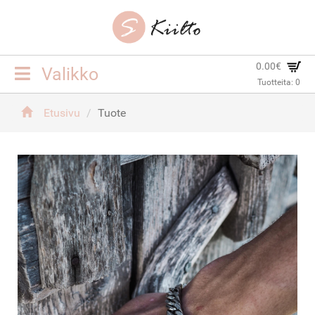
0.00€
Toggle
Valikko
Tuotteita:
0
navigation
ETUSIVU
Etusivu
Tuote
KORUT
YHTEYSTIEDOT
TOIMITUSEHDOT
KIRJAUDU SISÄÄN