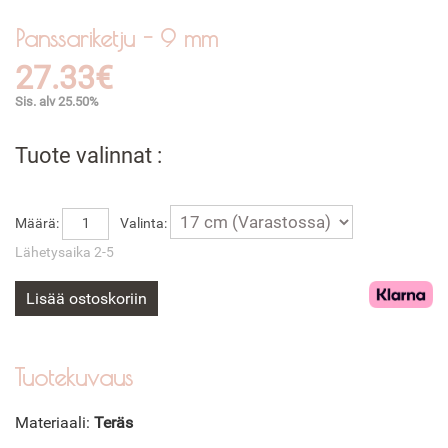
Panssariketju - 9 mm
27.33€
Sis. alv 25.50%
Tuote valinnat :
Määrä:
Valinta:
Lähetysaika 2-5
Lisää ostoskoriin
Tuotekuvaus
Materiaali:
Teräs