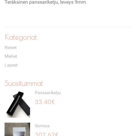
Teräksinen panssariketju, leveys 9mm
Kategoriat
Naiset
Miehet
Lapset
Suosituimmat
Panssariketju
33.40€
Sormus
302.62€