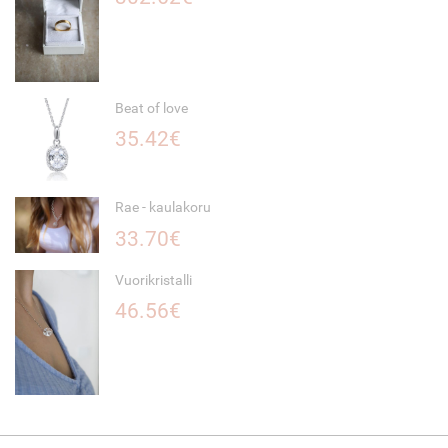
Beat of love
35.42€
Rae - kaulakoru
33.70€
Vuorikristalli
46.56€