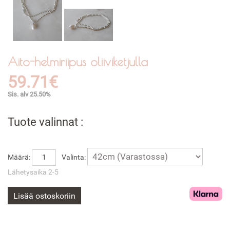
Aito-helmiriipus oliiviketjulla
59.71€
Sis. alv 25.50%
Tuote valinnat :
Määrä:
Valinta:
Lähetysaika 2-5
Lisää ostoskoriin