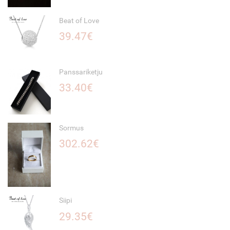
Beat of Love
39.47€
Panssariketju
33.40€
Sormus
302.62€
Siipi
29.35€