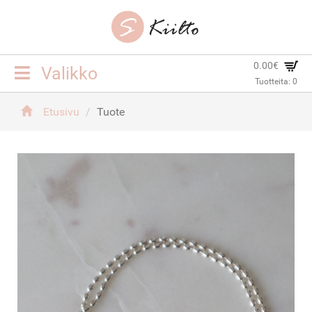
0.00€
Toggle
Valikko
Tuotteita:
0
navigation
ETUSIVU
Etusivu
Tuote
KORUT
YHTEYSTIEDOT
TOIMITUSEHDOT
KIRJAUDU SISÄÄN