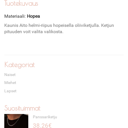
Tuotekuvaus
Materiaali:
Hopea
Kaunis Aito helmi-riipus hopeisella oliiviketjulla. Ketjun
pituuden voit valita valikosta.
Kategoriat
Naiset
Miehet
Lapset
Suosituimmat
Panssariketju
38.26€